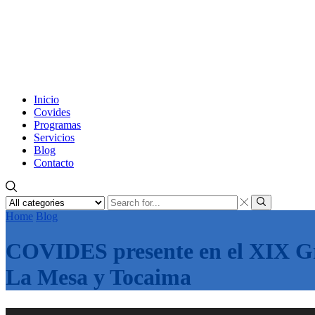
Inicio
Covides
Programas
Servicios
Blog
Contacto
Search
input
Search
Home
Blog
COVIDES presente en el XIX Gr
La Mesa y Tocaima