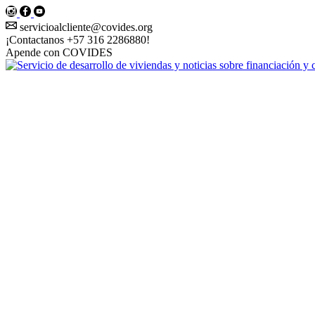
instagram
Facebook
Youtube
servicioalcliente@covides.org
¡Contactanos +57 316 2286880!
Apende con COVIDES