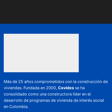
Más de 25 años comprometidos con la construcción de
viviendas. Fundada en 2000,
Covides
se ha
consolidado como una constructora líder en el
desarrollo de programas de vivienda de interés social
en Colombia.