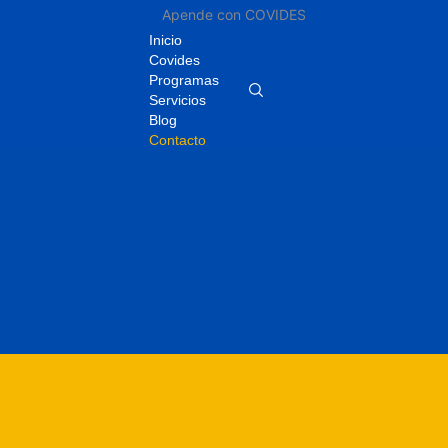
¡Contactanos +57 316 2286880!
Apende con COVIDES
Inicio
Covides
Programas
Servicios
Blog
Contacto