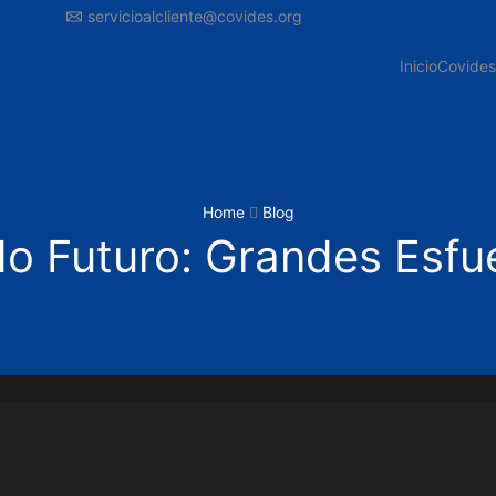
servicioalcliente@covides.org
Inicio
Covides
Home
Blog
o Futuro: Grandes Esfu