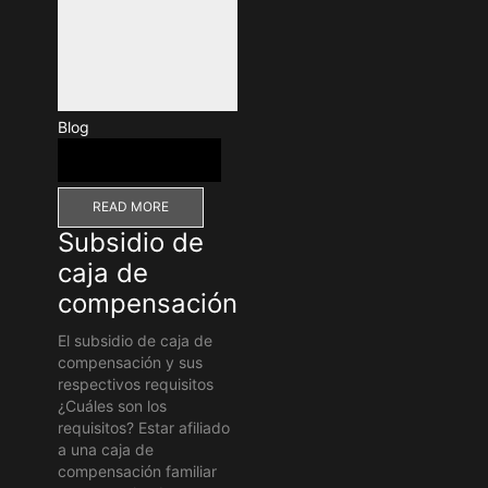
Blog
READ MORE
Subsidio de
caja de
compensación
El subsidio de caja de
compensación y sus
respectivos requisitos
¿Cuáles son los
requisitos? Estar afiliado
a una caja de
compensación familiar