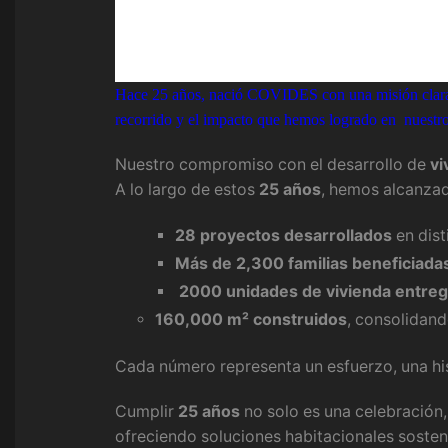
Hace 25 años, nació COVIDES con una misión clara: 
recorrido y el impacto que hemos logrado en nuestr
Nuestro compromiso con el desarrollo de
vi
A lo largo de estos
25 años
, hemos alcanzad
28 proyectos desarrollados
en dist
Más de 2,300 familias beneficiada
2000 unidades de vivienda entre
160,000 m² construidos
, consolidand
Cada número representa un esfuerzo, una hi
Cumplir
25 años
no solo es una celebración
ofreciendo soluciones habitacionales sosteni