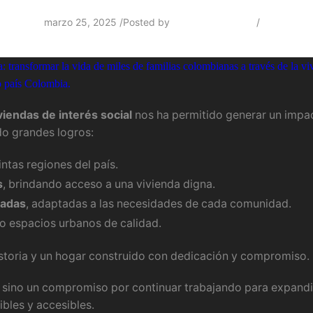
marzo 25, 2025
/
Posted by
Francy Castañeda
/
0
transformar la vida de miles de familias colombianas a través de la v
o país Colombia.
viendas de interés social
nos ha permitido generar un impac
o grandes logros:
intas regiones del país.
s
, brindando acceso a una vivienda digna.
gadas
, adaptadas a las necesidades de cada comunidad.
o espacios urbanos de calidad.
storia y un hogar construido con dedicación y compromiso.
, sino un compromiso por continuar trabajando para expandi
bles y accesibles.