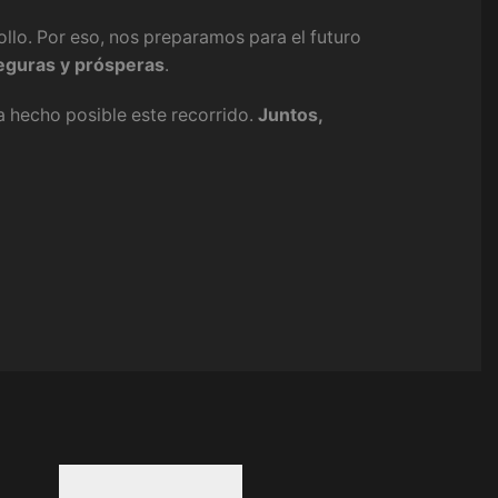
llo. Por eso, nos preparamos para el futuro
eguras y prósperas
.
a hecho posible este recorrido.
Juntos,