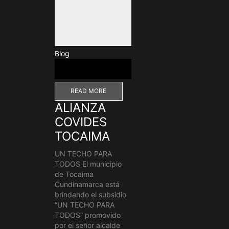
Blog
READ MORE
ALIANZA
COVIDES
TOCAIMA
UN TECHO PARA
TODOS El municipio
de Tocaima
Cundinamarca está
brindando el subsidio
“UN TECHO PARA
TODOS” promovido
por el señor alcalde