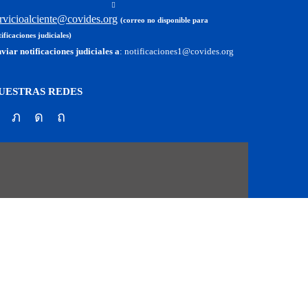
rvicioalc
iente@covides.org
(correo no disponible para
ificaciones judiciales)
viar notificaciones judiciales a
: notificaciones1@covides.org
UESTRAS REDES
Facebook
Twitter
Instagram
Pinterest