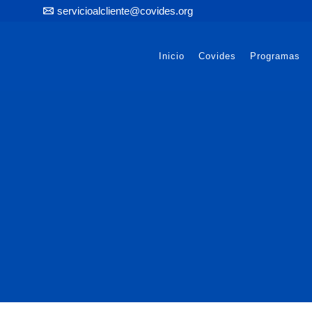
servicioalcliente@covides.org
Inicio
Covides
Programas